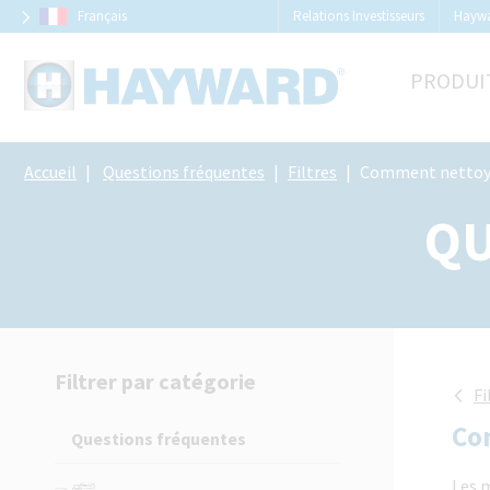
Panneau de gestion des cookies
Français
Relations Investisseurs
Hayw
PRODUI
Accueil
Questions fréquentes
Filtres
Comment nettoyer et entretenir
QU
Filtrer par catégorie
Fi
Com
Questions fréquentes
Les m