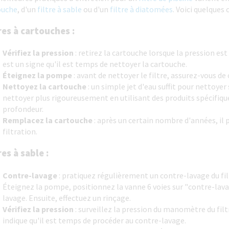
ouche
, d'un
filtre à sable
ou d'un
filtre à diatomées
. Voici quelques 
res à cartouches :
Vérifiez la pression
: retirez la cartouche lorsque la pression es
est un signe qu'il est temps de nettoyer la cartouche.
Éteignez la pompe
: avant de nettoyer le filtre, assurez-vous d
Nettoyez la cartouche
: un simple jet d'eau suffit pour nettoye
nettoyer plus rigoureusement en utilisant des produits spécifiqu
profondeur.
Remplacez la cartouche
: après un certain nombre d'années, il 
filtration.
res à sable :
Contre-lavage
: pratiquez régulièrement un contre-lavage du fi
Éteignez la pompe, positionnez la vanne 6 voies sur "contre-lav
lavage. Ensuite, effectuez un rinçage.
Vérifiez la pression
: surveillez la pression du manomètre du filt
indique qu'il est temps de procéder au contre-lavage.