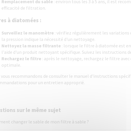
Remplacement du sable
: environ tous les 3 à 5 ans, il est re
efficacité de filtration.
res à diatomées :
Surveillez le manomètre
: vérifiez régulièrement les variatio
la pression indique la nécessité d'un nettoyage.
Nettoyez la masse filtrante
: lorsque le filtre à diatomée est 
l'aide d'un produit nettoyant spécifique. Suivez les instructions d
Rechargez le filtre
: après le nettoyage, rechargez le filtre ave
optimale.
vous recommandons de consulter le manuel d'instructions spécifiqu
mmandations pour un entretien approprié.
stions sur le même sujet
ent changer le sable de mon filtre à sable ?