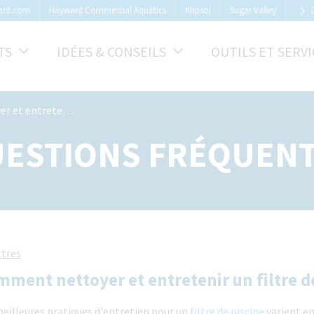
ard.com
Hayward Commercial Aquatics
Kripsol
Sugar Valley
TS
IDÉES & CONSEILS
OUTILS ET SERVI
 un filtre de piscine ?
ESTIONS FRÉQUEN
ltres
ment nettoyer et entretenir un filtre de
eilleures pratiques d'entretien pour un
filtre de piscine
varient en 