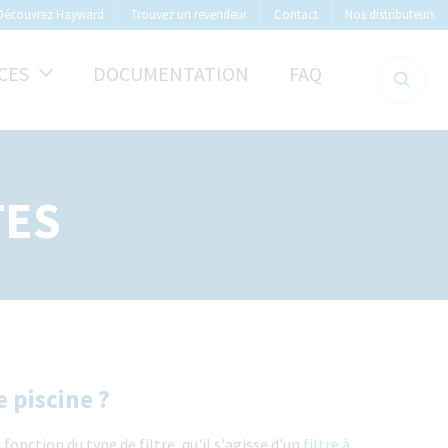
Découvrez Hayward
Trouvez un revendeur
Contact
Nos distributeurs
CES
DOCUMENTATION
FAQ
TES
 piscine ?
fonction du type de filtre, qu'il s'agisse d'un
filtre à