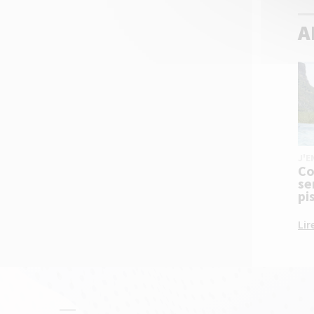
A
J'E
Co
se
pi
Lir