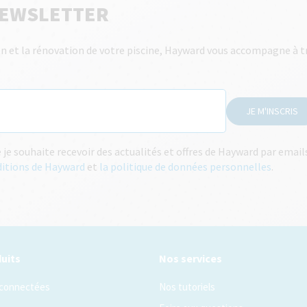
NEWSLETTER
tien et la rénovation de votre piscine, Hayward vous accompagne à t
JE M'INSCRIS
e souhaite recevoir des actualités et offres de Hayward par emai
ditions de Hayward
et
la politique de données personnelles
.
uits
Nos services
 connectées
Nos tutoriels