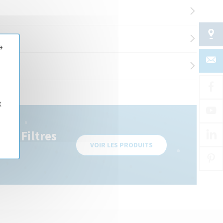
→
x
s : Filtres
VOIR LES PRODUITS