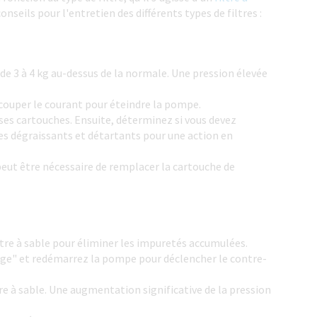
conseils pour l'entretien des différents types de filtres :
t de 3 à 4 kg au-dessus de la normale. Une pression élevée
e couper le courant pour éteindre la pompe.
r ses cartouches. Ensuite, déterminez si vous devez
es dégraissants et détartants pour une action en
peut être nécessaire de remplacer la cartouche de
ltre à sable pour éliminer les impuretés accumulées.
age" et redémarrez la pompe pour déclencher le contre-
re à sable. Une augmentation significative de la pression