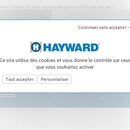
nt choisir la taille appropriée pour un filtre de piscine ?
ent retirer le sable de mon filtre?
Continuer sans accepter 
type de filtre de piscine choisir ?
Ce site utilise des cookies et vous donne le contrôle sur ceu
que vous souhaitez activer
Découvrez tous les produit
Tout accepter
Personnaliser
Politique de confidentialité
piscine