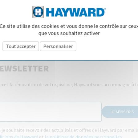
Ce site utilise des cookies et vous donne le contrôle sur ceu
que vous souhaitez activer
Tout accepter
Personnaliser
Politique de confidentialité
NEWSLETTER
tien et la rénovation de votre piscine, Hayward vous accompagne à t
JE M'INSCRIS
e souhaite recevoir des actualités et offres de Hayward par emai
ditions de Hayward
et
la politique de données personnelles
.