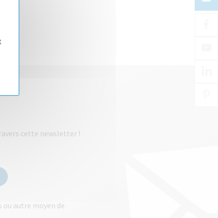
x
ravers cette newsletter !
ls ou autre moyen de