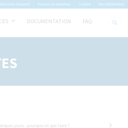
Découvrez Hayward
Trouvez un revendeur
Contact
Nos distributeurs
CES
DOCUMENTATION
FAQ
TES
lques jours : pourquoi et que faire ?