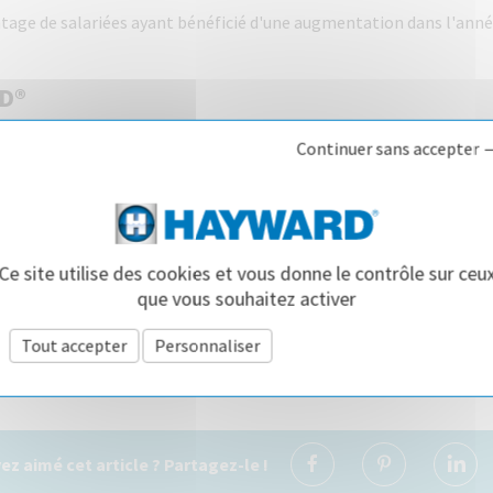
entage de salariées ayant bénéficié d'une augmentation dans l'anné
D®
Continuer sans accepter 
reprise à taille humaine qui vous permettra d'exprimer tout votre 
votre candidature à :
RH-France@hayward.com
mises feront l'objet d'un traitement informatisé par HAYWARD. Il
didature. Pour connaitre et exercer vos droits, notamment de ret
Ce site utilise des cookies et vous donne le contrôle sur ceu
ectées par ce formulaire, veuillez consulter
notre charte de confid
que vous souhaitez activer
données
Tout accepter
Personnaliser
Politique de confidentialité
ez aimé cet article ? Partagez-le !