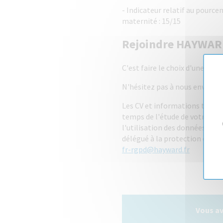
- Indicateur relatif au pourc
maternité : 15/15
Rejoindre HAYWAR
C'est faire le choix d'une ent
N'hésitez pas à nous envoyer 
Les CV et informations trans
temps de l'étude de votre can
l'utilisation des données coll
délégué à la protection des 
fr-rgpd@hayward.fr
Vous av