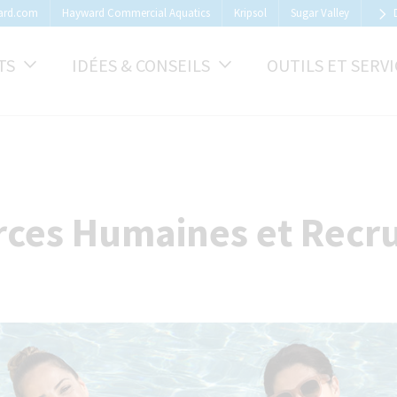
ard.com
Hayward Commercial Aquatics
Kripsol
Sugar Valley
TS
IDÉES & CONSEILS
OUTILS ET SERVI
rces Humaines et Recr