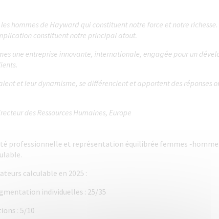
les hommes de Hayward qui constituent notre force et notre richesse. L
plication constituent notre principal atout.
mes une entreprise innovante, internationale, engagée pour un déve
ients.
alent et leur dynamisme, se différencient et apportent des réponses or
recteur des Ressources Humaines, Europe
lité professionnelle et représentation équilibrée femmes -hommes 
ulable.
cateurs calculable en 2025 :
ugmentation individuelles : 25/35
ions : 5/10