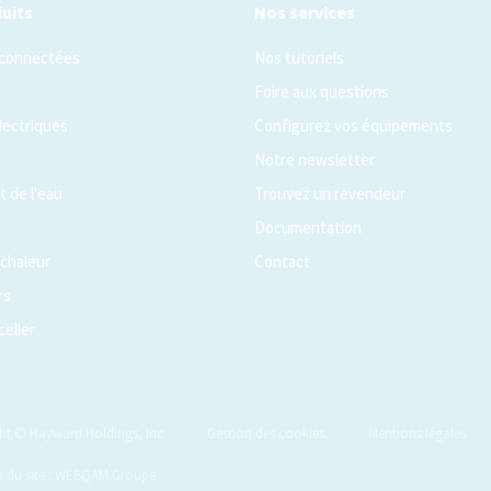
uits
Nos services
 connectées
Nos tutoriels
Foire aux questions
lectriques
Configurez vos équipements
Notre newsletter
 de l'eau
Trouvez un revendeur
Documentation
chaleur
Contact
rs
celler
ht © Hayward Holdings, Inc
Gestion des cookies
Mentions légales
n du site : WEBQAM Groupe