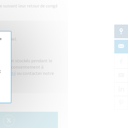
e suivant leur retour de congé
→
potentiel.
s seront stockés pendant le
rait de consentement à
x
entialité
ou contacter notre