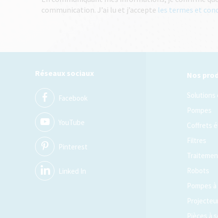
communication. J’ai lu et j’accepte
les termes et con
Réseaux sociaux
Nos prod
Solutions
Facebook
Pompes
YouTube
Coffrets é
Filtres
Pinterest
Traitement
Robots
Linked In
Pompes à 
Projecteu
Pièces à s