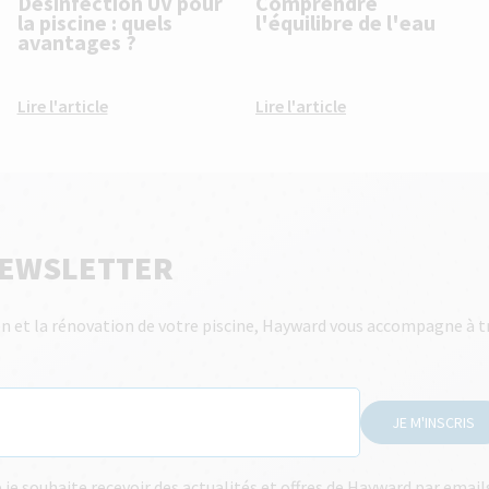
Désinfection UV pour
Comprendre
la piscine : quels
l'équilibre de l'eau
avantages ?
Lire l'article
Lire l'article
NEWSLETTER
tien et la rénovation de votre piscine, Hayward vous accompagne à t
JE M'INSCRIS
e souhaite recevoir des actualités et offres de Hayward par emai