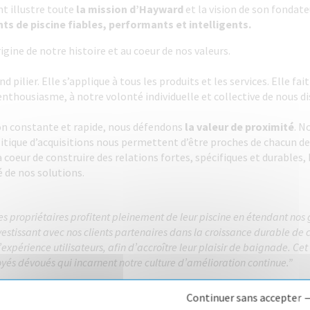
t illustre toute
la mission d’Hayward
et la vision de son fondate
ts de piscine fiables, performants et intelligents.
origine de notre histoire et au coeur de nos valeurs.
d pilier. Elle s’applique à tous les produits et les services. Elle fa
enthousiasme, à notre volonté individuelle et collective de nous di
on constante et rapide, nous défendons
la valeur de
proximité
. N
litique d’acquisitions nous permettent d’être proches de chacun d
 coeur de construire des relations fortes, spécifiques et durables, 
té de nos solutions.
les propriétaires profitent pleinement de leur piscine en étendant n
stissant avec nos clients partenaires dans la croissance durable de 
’expérience utilisateurs, afin d’accroître leur plaisir de baignade. Cet
yés dévoués qui incarnent notre culture d’amélioration continue.”
résident du groupe Hayward
Continuer sans accepter 