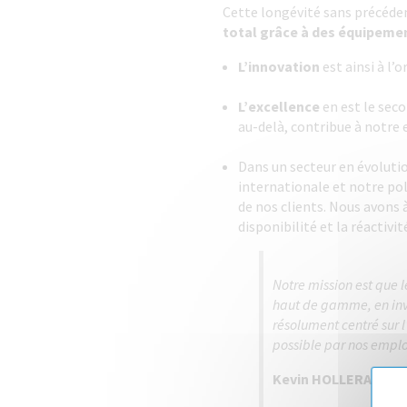
Cette longévité sans précéden
total grâce à des équipemen
L’innovation
est ainsi à l’
L’excellence
en est le secon
au-delà, contribue à notre 
Dans un secteur en évoluti
internationale et notre po
de nos clients. Nous avons à
disponibilité et la réactivi
Notre mission est que 
haut de gamme, en inve
résolument centré sur l
possible par nos emplo
Kevin HOLLERAN – P