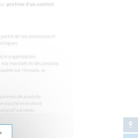
ur :
profiter d’un confort
it partie de nos processus et
stinguer.
otre organisation
e nos marchés et des besoins
basées sur l’écoute, la
os gammes de produits
ce marché et en étant
 objectif est rendu
→