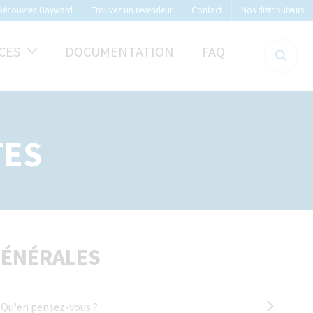
Découvrez Hayward
Trouvez un revendeur
Contact
Nos distributeurs
CES
DOCUMENTATION
FAQ
TES
 GÉNÉRALES
r. Qu'en pensez-vous ?