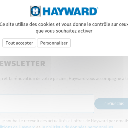
Ce site utilise des cookies et vous donne le contrôle sur ceu
que vous souhaitez activer
Tout accepter
Personnaliser
Politique de confidentialité
NEWSLETTER
tien et la rénovation de votre piscine, Hayward vous accompagne à t
JE M'INSCRIS
e souhaite recevoir des actualités et offres de Hayward par emai
ditions de Hayward
et
la politique de données personnelles
.