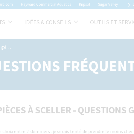
ard.com
Hayward Commercial Aquatics
Kripsol
Sugar Valley
TS
IDÉES & CONSEILS
OUTILS ET SERVI
ales
ESTIONS FRÉQUEN
PIÈCES À SCELLER - QUESTIONS
le choix entre 2 skimmers : je serais tenté de prendre le moins che