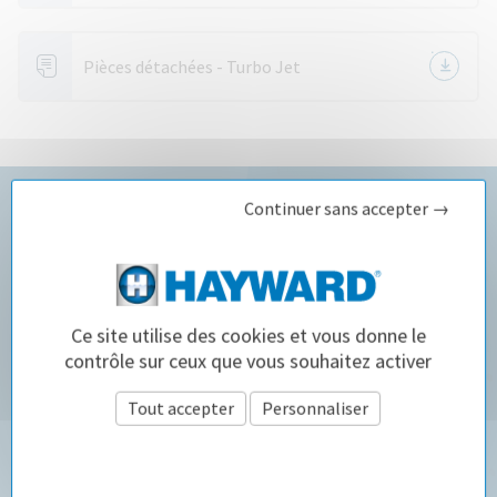
Pièces détachées - Turbo Jet
Continuer sans accepter →
Configurateur Piscine
Ce site utilise des cookies et vous donne le
contrôle sur ceux que vous souhaitez activer
Besoin d'aide pour choisir les équipements de piscine
adaptés à votre bassin ? Laissez-vous guider par notre
Tout accepter
Personnaliser
configurateur piscine !
Politique de confidentialité
CLIQUEZ ICI